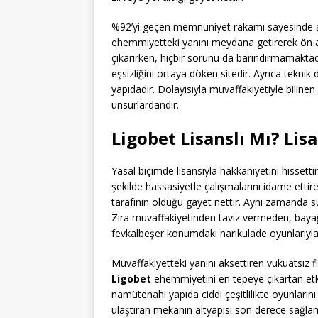
%92’yi geçen memnuniyet rakamı sayesinde 
ehemmiyetteki yanını meydana getirerek ön a
çıkarırken, hiçbir sorunu da barındırmamakta
eşsizliğini ortaya döken sitedir. Ayrıca tekni
yapıdadır. Dolayısıyla muvaffakiyetiyle bilinen
unsurlardandır.
Ligobet Lisanslı Mı? Lis
Yasal biçimde lisansıyla hakkaniyetini hisset
şekilde hassasiyetle çalışmalarını idame ettir
tarafının olduğu gayet nettir. Aynı zamanda sür
Zira muvaffakiyetinden taviz vermeden, bayağ
fevkalbeşer konumdaki harikulade oyunlarıyla 
Muvaffakiyetteki yanını aksettiren vukuatsız
Ligobet
ehemmiyetini en tepeye çıkartan et
namütenahi yapıda ciddi çeşitlilikte oyunların
ulaştıran mekanın altyapısı son derece sağla