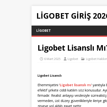
LIGOBET GIRIŞ 202
LIGOBET
Ligobet Lisanslı Mı
6 Mart 2025
Ligobet
Ligobet Hakkı
Ligobet Lisanslı
Ehemmiyetini ‘
Ligobet lisanslı
mı
’ yanıtıyl
efektif şirkete ciddi katılım söz konusudur.
firmadır. Realist anlayışı vesilesiyle sürreali
vermeden, üst düzey güvenlikleriyle ileriye gi
zirveye yol aldığı gayet nettir.