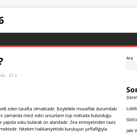
6
?
Ara
nda
0
So
Dere
Lüleb
a belli eden tarafta olmaktadır. Böylelikle muvaffak durumdaki
 Aynı zamanda mest edici unsurların top noktada bulunduğu
Slotc
stçe yapıda vuku bularak ön alandadır. Zira emniyetinden taviz
tmektedir. Nitekim hakkaniyetteki kuruluşun şeffaflığıyla
Jale V