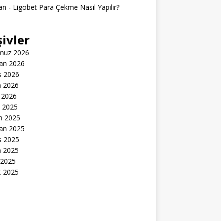
an
-
Ligobet Para Çekme Nasıl Yapılır?
şivler
uz 2026
ran 2026
s 2026
n 2026
 2026
k 2025
m 2025
ran 2025
s 2025
n 2025
 2025
t 2025