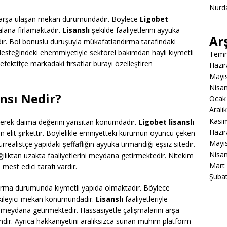
Nurd
arşa ulaşan mekan durumundadır. Böylece
Ligobet
lana fırlamaktadır.
Lisanslı
şekilde faaliyetlerini ayyuka
Ar
dır. Bol bonuslu duruşuyla mükafatlandırma tarafındaki
k desteğindeki ehemmiyetiyle sektörel bakımdan hayli kıymetli
Temm
 efektifçe markadaki fırsatlar burayı özelleştiren
Hazi
Mayı
Nisa
ansı Nedir?
Ocak
Aralı
Kası
tirerek daima değerini yansıtan konumdadır.
Ligobet lisanslı
Hazi
en elit şirkettir. Böylelikle emniyetteki kurumun oyuncu çeken
Mayı
realistçe yapıdaki şeffaflığın ayyuka tırmandığı eşsiz sitedir.
Nisa
ılıktan uzakta faaliyetlerini meydana getirmektedir. Nitekim
Mart
mest edici tarafı vardır.
Şuba
 firma durumunda kıymetli yapıda olmaktadır. Böylece
kileyici mekan konumundadır.
Lisanslı
faaliyetleriyle
ı meydana getirmektedir. Hassasiyetle çalışmalarını arşa
mdır. Ayrıca hakkaniyetini aralıksızca sunan mühim platform