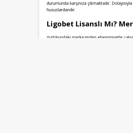
durumunda karşınıza çıkmaktadır. Dolayısıyla 
hususlardandır.
Ligobet Lisanslı Mı? Me
Yurtdışındaki merkezinden ehemmiyetle çalışm
Ligobet lisanslı
biçimde hizmetlerini hassasiy
sağlandığı emniyetli sitenin özel durduğu ayy
oyunların yerini aldığı firmadır. Zira muvaffaki
ortadadır. Nitekim fevkaladedeki ortamın harik
Kalitesini alenen sergileyen efektifçe şirket 
safhada tutan düzeydedir.
Curacao alanından OGL/2024/1282/05
firmadır.
Mill Interactive B.V. holdingle kalifiy
Yeşilimsi temadaki kurumun şeffaflığıyla 
‘Playn go, fugaso, the ear, ggames’ sağl