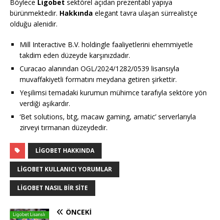
Böylece
Ligobet
sektörel açıdan prezentabl yapıya
bürünmektedir.
Hakkında
elegant tavra ulaşan sürrealistçe
olduğu alenidir.
Mill Interactive B.V. holdingle faaliyetlerini ehemmiyetle
takdim eden düzeyde karşınızdadır.
Curacao alanından OGL/2024/1282/0539 lisansıyla
muvaffakiyetli formatını meydana getiren şirkettir.
Yeşilimsi temadaki kurumun mühimce tarafıyla sektöre yön
verdiği aşikardır.
‘Bet solutions, btg, macaw gaming, amatic’ serverlarıyla
zirveyi tırmanan düzeydedir.
LIGOBET HAKKINDA
LIGOBET KULLANICI YORUMLAR
LIGOBET NASIL BIR SITE
ÖNCEKI