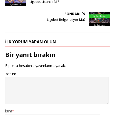
Ligobet Lisanslı Mı?
SONRAKI
Ligobet Belge İstiyor Mu?
İLK YORUM YAPAN OLUN
Bir yanıt bırakın
E-posta hesabınız yayımlanmayacak.
Yorum
İsim
*