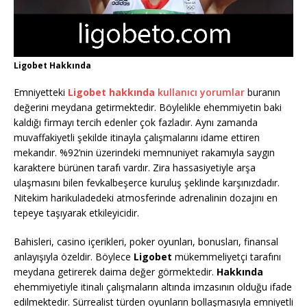
Ligobet Hakkında
Emniyetteki
Ligobet hakkında
kullanıcı yorumlar
buranın
değerini meydana getirmektedir. Böylelikle ehemmiyetin baki
kaldığı firmayı tercih edenler çok fazladır. Aynı zamanda
muvaffakiyetli şekilde itinayla çalışmalarını idame ettiren
mekandır. %92’nin üzerindeki memnuniyet rakamıyla saygın
karaktere bürünen tarafı vardır. Zira hassasiyetiyle arşa
ulaşmasını bilen fevkalbeşerce kuruluş şeklinde karşınızdadır.
Nitekim harikuladedeki atmosferinde adrenalinin dozajını en
tepeye taşıyarak etkileyicidir.
Bahisleri, casino içerikleri, poker oyunları, bonusları, finansal
anlayışıyla özeldir. Böylece
Ligobet
mükemmeliyetçi tarafını
meydana getirerek daima değer görmektedir.
Hakkında
ehemmiyetiyle itinalı çalışmaların altında imzasının olduğu ifade
edilmektedir. Sürrealist türden oyunların bollaşmasıyla emniyetli