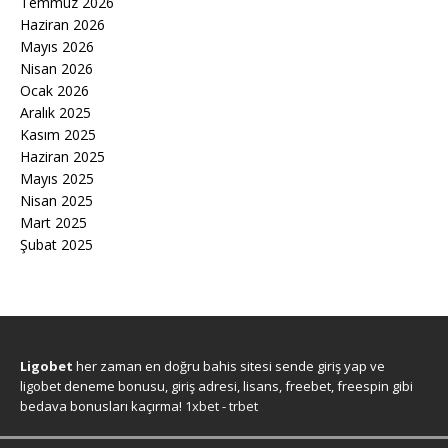
Temmuz 2026
Haziran 2026
Mayıs 2026
Nisan 2026
Ocak 2026
Aralık 2025
Kasım 2025
Haziran 2025
Mayıs 2025
Nisan 2025
Mart 2025
Şubat 2025
Ligobet
her zaman en doğru bahis sitesi sende giriş yap ve
ligobet deneme bonusu, giriş adresi, lisans, freebet, freespin gibi
bedava bonusları kaçırma!
1xbet
-
trbet