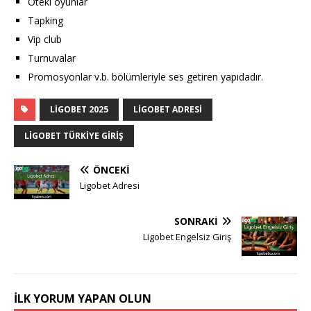
Öteki oyunlar
Tapking
Vip club
Turnuvalar
Promosyonlar v.b. bölümleriyle ses getiren yapıdadır.
LIGOBET 2025
LIGOBET ADRESI
LIGOBET TÜRKIYE GIRIŞ
ÖNCEKI
Ligobet Adresi
SONRAKI
Ligobet Engelsiz Giriş
İLK YORUM YAPAN OLUN