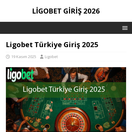
LIGOBET GIRIŞ 2026
Ligobet Türkiye Giriş 2025
19 Kasım 2025
Ligobet