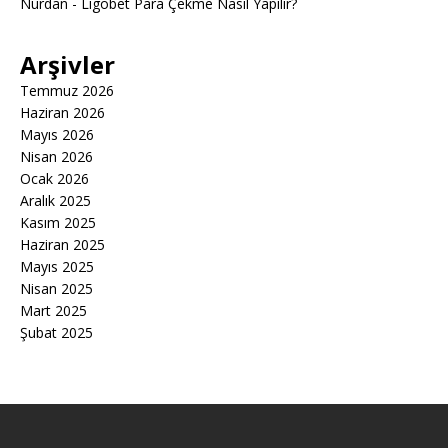
Nurdan
-
Ligobet Para Çekme Nasıl Yapılır?
Arşivler
Temmuz 2026
Haziran 2026
Mayıs 2026
Nisan 2026
Ocak 2026
Aralık 2025
Kasım 2025
Haziran 2025
Mayıs 2025
Nisan 2025
Mart 2025
Şubat 2025