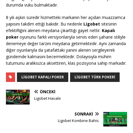
durumda vuku bulmaktadır.
8 yılı aşkın süredir hizmetteki markanın her açıdan muazzamca
yapısını takdim ettiği bakidir. Bu nedenle
Ligobet
sitesinin
efektifliğini alenen meydana çıkarttığı gayet nettir.
Kapalı
poker
oyununu farklı versiyonlarıyla servis eden şahane stiliyle
denemeye değer tarzını meydana getirmektedir. Aynı zamanda
diğer oyunlarıyla da şatafattaki yanını alenen sergileyerek
gündemde kalmasını becermektedir. Dolayısıyla mühim
tutumunu aralıksızca aksettiren, klas pozisyona sahip markadır.
LIGOBET KAPALI POKER
LIGOBET TÜRK POKERI
ÖNCEKI
Ligobet Havale
SONRAKI
Ligobet Kombine Bahis