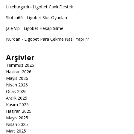
Lüleburgazlı
-
Ligobet Canlı Destek
Slotcu66
-
Ligobet Slot Oyunları
Jale Vip
-
Ligobet Hesap Silme
Nurdan
-
Ligobet Para Çekme Nasıl Yapılır?
Arşivler
Temmuz 2026
Haziran 2026
Mayıs 2026
Nisan 2026
Ocak 2026
Aralık 2025
Kasım 2025
Haziran 2025
Mayıs 2025
Nisan 2025
Mart 2025