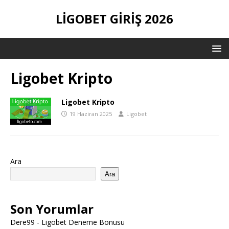
LIGOBET GIRIŞ 2026
Ligobet Kripto
Ligobet Kripto
19 Haziran 2025
Ligobet
Ara
Ara
Son Yorumlar
Dere99
-
Ligobet Deneme Bonusu