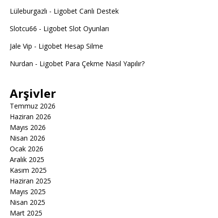
Lüleburgazlı
-
Ligobet Canlı Destek
Slotcu66
-
Ligobet Slot Oyunları
Jale Vip
-
Ligobet Hesap Silme
Nurdan
-
Ligobet Para Çekme Nasıl Yapılır?
Arşivler
Temmuz 2026
Haziran 2026
Mayıs 2026
Nisan 2026
Ocak 2026
Aralık 2025
Kasım 2025
Haziran 2025
Mayıs 2025
Nisan 2025
Mart 2025