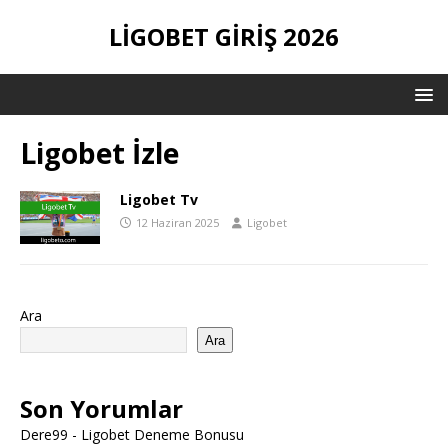
LIGOBET GIRIŞ 2026
Ligobet İzle
Ligobet Tv
12 Haziran 2025
Ligobet
Ara
Ara
Son Yorumlar
Dere99
-
Ligobet Deneme Bonusu