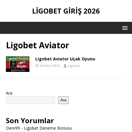
LIGOBET GIRIŞ 2026
Ligobet Aviator
Ligobet Aviator Uçak Oyunu
24 Mart 2025
Ligobet
Ara
Ara
Son Yorumlar
Dere99
-
Ligobet Deneme Bonusu